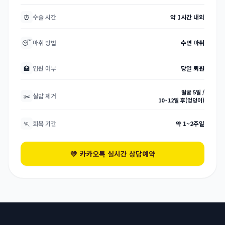
⏰
수술 시간
약 1시간 내외
😴
마취 방법
수면 마취
🏥
입원 여부
당일 퇴원
얼굴 5일 /
✂️
실밥 제거
10~12일 후(엉덩이)
🏃
회복 기간
약 1~2주일
💛 카카오톡 실시간 상담예약