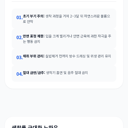
초기 부기 주의:
생착 과정을 거쳐 2~3달 뒤 자연스러운 볼륨으
01.
로 안착
안면 표정 제한:
입을 크게 벌리거나 안면 근육에 과한 자극을 주
02.
는 행동 금지
채취 부위 관리:
실밥제거 전까지 방수 드레싱 및 위생 관리 유지
03.
절대 금연/금주:
생착기 흡연 및 음주 절대 금지
04.
생착률 극대화 노하우